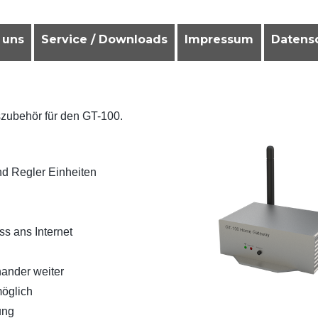
 uns
Service / Downloads
Impressum
Datens
y GT-100
szubehör für den GT-100.
nd Regler Einheiten
s ans Internet
nander weiter
möglich
ung