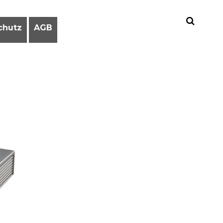
chutz
AGB